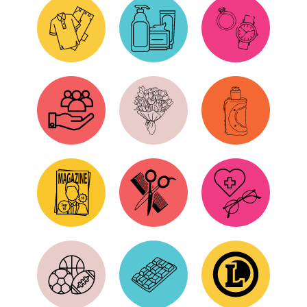
Vêtements
Cosmétiques
Bijoux
Services
Fleurs
Cigarettes
Presse
Coiffure
Santé
Sports
Chocolats
E.LECLERC