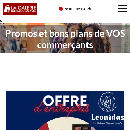
Fermé, ouvre à 08h
s
Promos et bons plans de VOS
commerçants