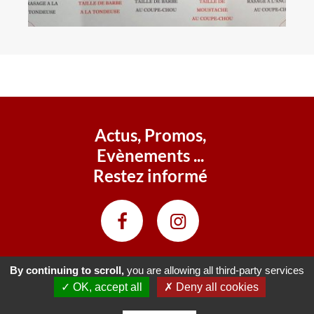
Actus, Promos,
Evènements ...
Restez informé
By continuing to scroll,
you are allowing all third-party services
✓ OK, accept all
✗ Deny all cookies
Galerie Portes de Champagne © 2022-2026 • Réalisé par
Agence51
•
Mentions légales
•
Gestion des cookies